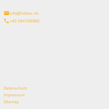
stadt
info@halbac.de
+49 394169960
iten
itag
07:00 - 18:00 Uhr
08:00 - 13:00 Uhr
geschlossen
ks
Datenschutz
Impressum
Sitemap