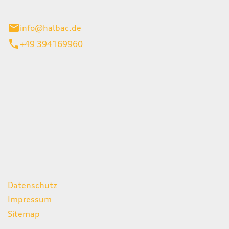
stadt
info@halbac.de
+49 394169960
iten
itag
07:00 - 18:00 Uhr
08:00 - 13:00 Uhr
geschlossen
ks
Datenschutz
Impressum
Sitemap