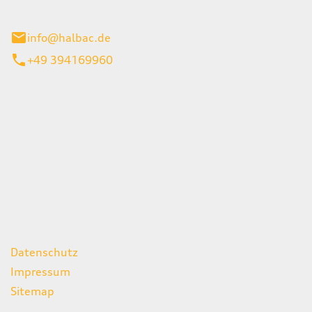
stadt
info@halbac.de
+49 394169960
iten
itag
07:00 - 18:00 Uhr
08:00 - 13:00 Uhr
geschlossen
ks
Datenschutz
Impressum
Sitemap