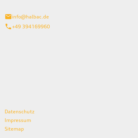
stadt
info@halbac.de
+49 394169960
iten
itag
07:00 - 18:00 Uhr
08:00 - 13:00 Uhr
geschlossen
ks
Datenschutz
Impressum
Sitemap