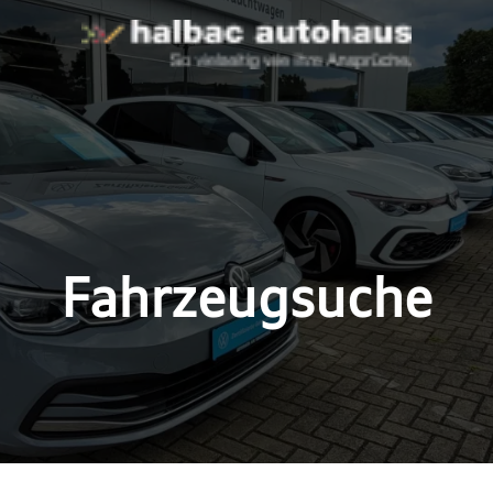
Fahrzeugsuche