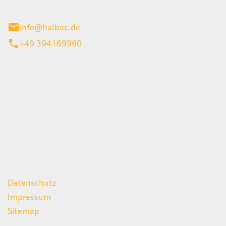
stadt
info@halbac.de
+49 394169960
iten
itag
07:00 - 18:00 Uhr
08:00 - 13:00 Uhr
geschlossen
ks
Datenschutz
Impressum
Sitemap