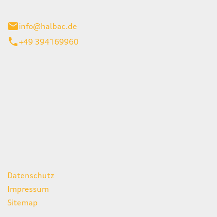
stadt
info@halbac.de
+49 394169960
iten
itag
07:00 - 18:00 Uhr
08:00 - 13:00 Uhr
geschlossen
ks
Datenschutz
Impressum
Sitemap