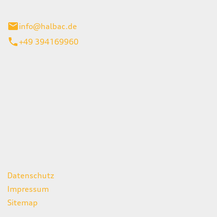
stadt
info@halbac.de
+49 394169960
iten
itag
07:00 - 18:00 Uhr
08:00 - 13:00 Uhr
geschlossen
ks
Datenschutz
Impressum
Sitemap