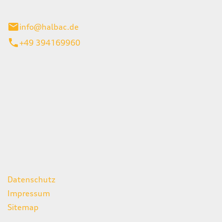
stadt
info@halbac.de
+49 394169960
iten
itag
07:00 - 18:00 Uhr
08:00 - 13:00 Uhr
geschlossen
ks
Datenschutz
Impressum
Sitemap