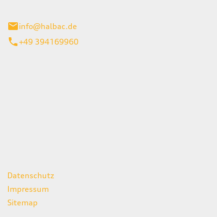
stadt
info@halbac.de
+49 394169960
iten
itag
07:00 - 18:00 Uhr
08:00 - 13:00 Uhr
geschlossen
ks
Datenschutz
Impressum
Sitemap