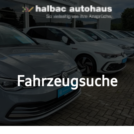
Fahrzeugsuche