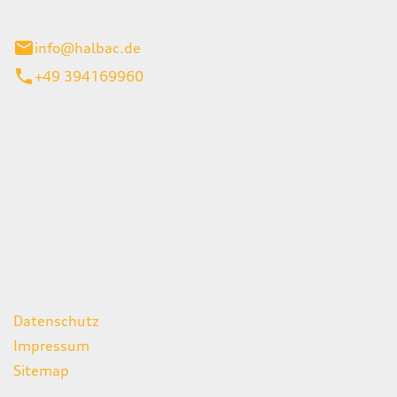
stadt
info@halbac.de
+49 394169960
iten
itag
07:00 - 18:00 Uhr
08:00 - 13:00 Uhr
geschlossen
ks
Datenschutz
Impressum
Sitemap