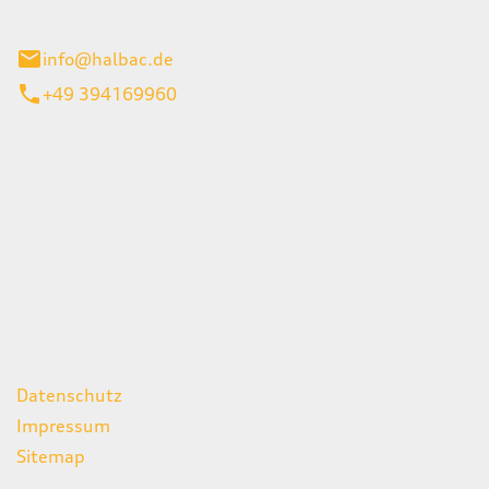
stadt
info@halbac.de
+49 394169960
iten
itag
07:00 - 18:00 Uhr
08:00 - 13:00 Uhr
geschlossen
ks
Datenschutz
Impressum
Sitemap