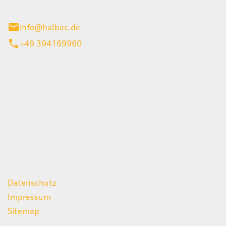
stadt
info@halbac.de
+49 394169960
iten
itag
07:00 - 18:00 Uhr
08:00 - 13:00 Uhr
geschlossen
ks
Datenschutz
Impressum
Sitemap