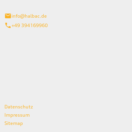
stadt
info@halbac.de
+49 394169960
iten
itag
07:00 - 18:00 Uhr
08:00 - 13:00 Uhr
geschlossen
ks
Datenschutz
Impressum
Sitemap