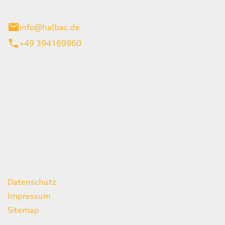
stadt
info@halbac.de
+49 394169960
iten
itag
07:00 - 18:00 Uhr
08:00 - 13:00 Uhr
geschlossen
ks
Datenschutz
Impressum
Sitemap