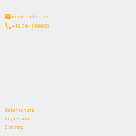
stadt
info@halbac.de
+49 394169960
iten
itag
07:00 - 18:00 Uhr
08:00 - 13:00 Uhr
geschlossen
ks
Datenschutz
Impressum
Sitemap