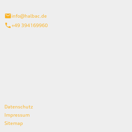
stadt
info@halbac.de
+49 394169960
iten
itag
07:00 - 18:00 Uhr
08:00 - 13:00 Uhr
geschlossen
ks
Datenschutz
Impressum
Sitemap