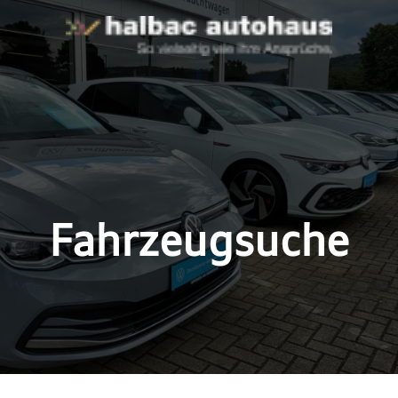
Fahrzeugsuche