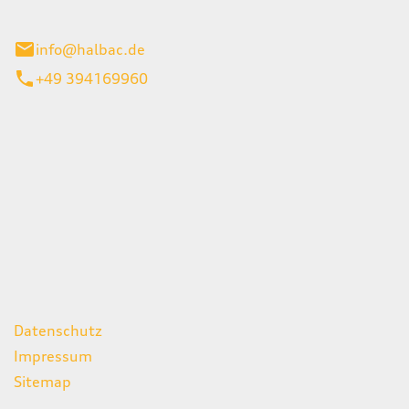
stadt
info@halbac.de
+49 394169960
iten
itag
07:00 - 18:00 Uhr
08:00 - 13:00 Uhr
geschlossen
ks
Datenschutz
Impressum
Sitemap