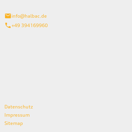
stadt
info@halbac.de
+49 394169960
iten
itag
07:00 - 18:00 Uhr
08:00 - 13:00 Uhr
geschlossen
ks
Datenschutz
Impressum
Sitemap