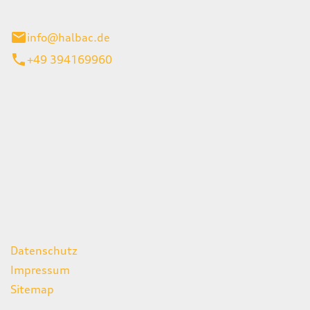
stadt
info@halbac.de
+49 394169960
iten
itag
07:00 - 18:00 Uhr
08:00 - 13:00 Uhr
geschlossen
ks
Datenschutz
Impressum
Sitemap