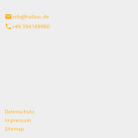
stadt
info@halbac.de
+49 394169960
iten
itag
07:00 - 18:00 Uhr
08:00 - 13:00 Uhr
geschlossen
ks
Datenschutz
Impressum
Sitemap