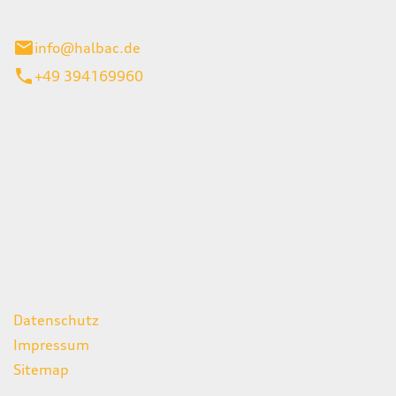
stadt
info@halbac.de
+49 394169960
iten
itag
07:00 - 18:00 Uhr
08:00 - 13:00 Uhr
geschlossen
ks
Datenschutz
Impressum
Sitemap