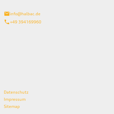
stadt
info@halbac.de
+49 394169960
iten
itag
07:00 - 18:00 Uhr
08:00 - 13:00 Uhr
geschlossen
ks
Datenschutz
Impressum
Sitemap