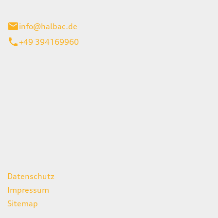
stadt
info@halbac.de
+49 394169960
iten
itag
07:00 - 18:00 Uhr
08:00 - 13:00 Uhr
geschlossen
ks
Datenschutz
Impressum
Sitemap