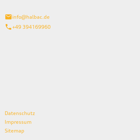
stadt
info@halbac.de
+49 394169960
iten
itag
07:00 - 18:00 Uhr
08:00 - 13:00 Uhr
geschlossen
ks
Datenschutz
Impressum
Sitemap