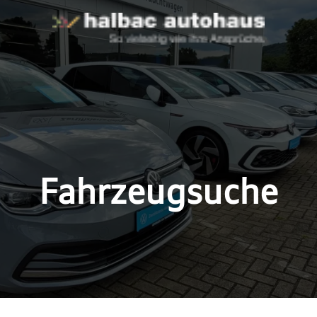
Fahrzeugsuche