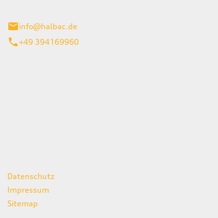
stadt
info@halbac.de
+49 394169960
iten
itag
07:00 - 18:00 Uhr
08:00 - 13:00 Uhr
geschlossen
ks
Datenschutz
Impressum
Sitemap