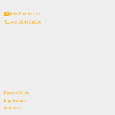
stadt
info@halbac.de
+49 394169960
iten
itag
07:00 - 18:00 Uhr
08:00 - 13:00 Uhr
geschlossen
ks
Datenschutz
Impressum
Sitemap