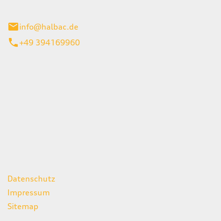
stadt
info@halbac.de
+49 394169960
iten
itag
07:00 - 18:00 Uhr
08:00 - 13:00 Uhr
geschlossen
ks
Datenschutz
Impressum
Sitemap