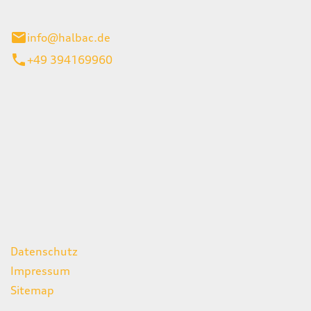
stadt
info@halbac.de
+49 394169960
iten
itag
07:00 - 18:00 Uhr
08:00 - 13:00 Uhr
geschlossen
ks
Datenschutz
Impressum
Sitemap