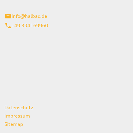
stadt
info@halbac.de
+49 394169960
iten
itag
07:00 - 18:00 Uhr
08:00 - 13:00 Uhr
geschlossen
ks
Datenschutz
Impressum
Sitemap