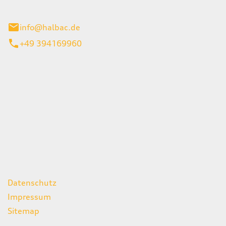
stadt
info@halbac.de
+49 394169960
iten
itag
07:00 - 18:00 Uhr
08:00 - 13:00 Uhr
geschlossen
ks
Datenschutz
Impressum
Sitemap