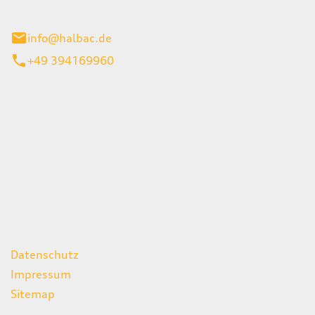
stadt
info@halbac.de
+49 394169960
iten
itag
07:00 - 18:00 Uhr
08:00 - 13:00 Uhr
geschlossen
ks
Datenschutz
Impressum
Sitemap