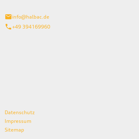
stadt
info@halbac.de
+49 394169960
iten
itag
07:00 - 18:00 Uhr
08:00 - 13:00 Uhr
geschlossen
ks
Datenschutz
Impressum
Sitemap