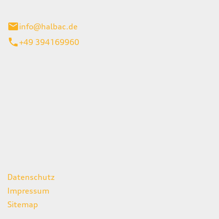
stadt
info@halbac.de
+49 394169960
iten
itag
07:00 - 18:00 Uhr
08:00 - 13:00 Uhr
geschlossen
ks
Datenschutz
Impressum
Sitemap