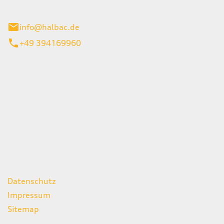
stadt
info@halbac.de
+49 394169960
iten
itag
07:00 - 18:00 Uhr
08:00 - 13:00 Uhr
geschlossen
ks
Datenschutz
Impressum
Sitemap