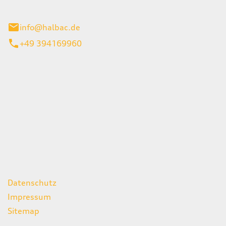
stadt
info@halbac.de
+49 394169960
iten
itag
07:00 - 18:00 Uhr
08:00 - 13:00 Uhr
geschlossen
ks
Datenschutz
Impressum
Sitemap