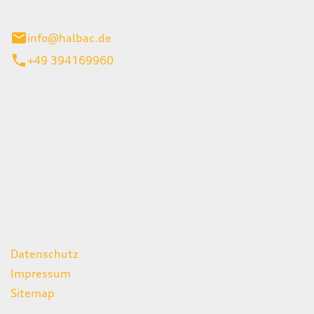
stadt
info@halbac.de
+49 394169960
iten
itag
07:00 - 18:00 Uhr
08:00 - 13:00 Uhr
geschlossen
ks
Datenschutz
Impressum
Sitemap