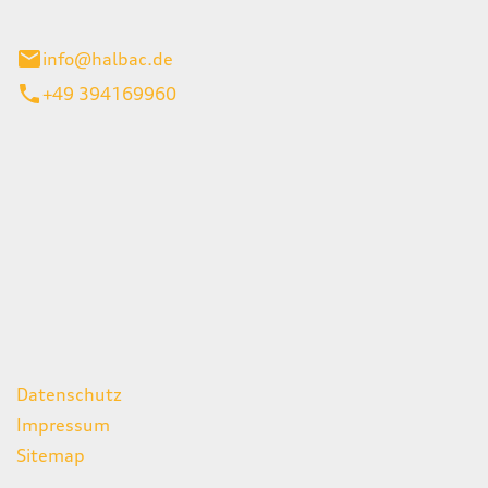
stadt
info@halbac.de
+49 394169960
iten
itag
07:00 - 18:00 Uhr
08:00 - 13:00 Uhr
geschlossen
ks
Datenschutz
Impressum
Sitemap