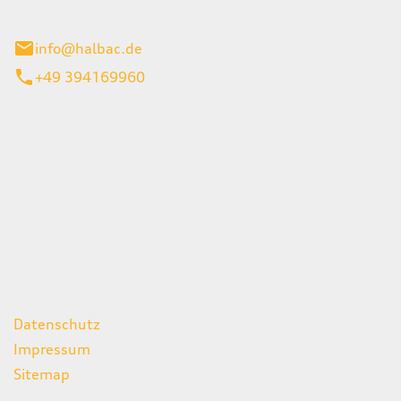
stadt
info@halbac.de
+49 394169960
iten
itag
07:00 - 18:00 Uhr
08:00 - 13:00 Uhr
geschlossen
ks
Datenschutz
Impressum
Sitemap