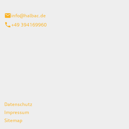
stadt
info@halbac.de
+49 394169960
iten
itag
07:00 - 18:00 Uhr
08:00 - 13:00 Uhr
geschlossen
ks
Datenschutz
Impressum
Sitemap