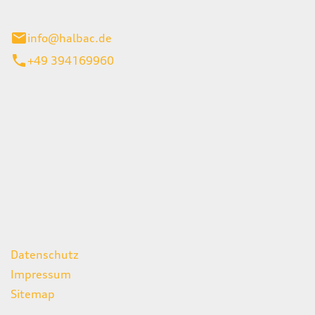
stadt
info@halbac.de
+49 394169960
iten
itag
07:00 - 18:00 Uhr
08:00 - 13:00 Uhr
geschlossen
ks
Datenschutz
Impressum
Sitemap