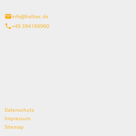
stadt
info@halbac.de
+49 394169960
iten
itag
07:00 - 18:00 Uhr
08:00 - 13:00 Uhr
geschlossen
ks
Datenschutz
Impressum
Sitemap