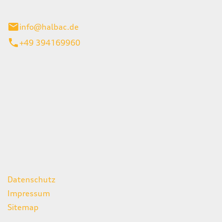
stadt
info@halbac.de
+49 394169960
iten
itag
07:00 - 18:00 Uhr
08:00 - 13:00 Uhr
geschlossen
ks
Datenschutz
Impressum
Sitemap