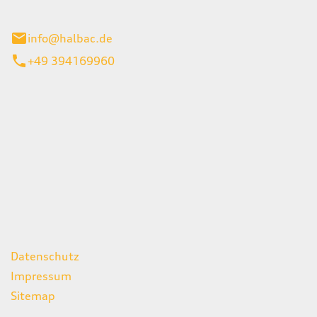
stadt
info@halbac.de
+49 394169960
iten
itag
07:00 - 18:00 Uhr
08:00 - 13:00 Uhr
geschlossen
ks
Datenschutz
Impressum
Sitemap