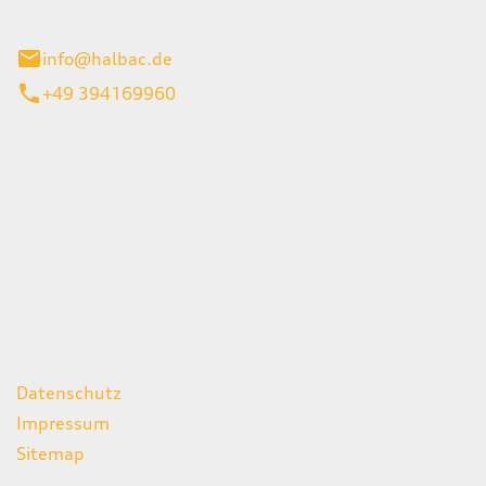
stadt
info@halbac.de
+49 394169960
iten
itag
07:00 - 18:00 Uhr
08:00 - 13:00 Uhr
geschlossen
ks
Datenschutz
Impressum
Sitemap