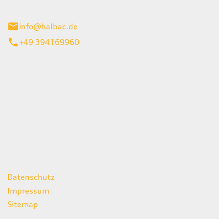
stadt
info@halbac.de
+49 394169960
iten
itag
07:00 - 18:00 Uhr
08:00 - 13:00 Uhr
geschlossen
ks
Datenschutz
Impressum
Sitemap