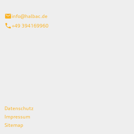
stadt
info@halbac.de
+49 394169960
iten
itag
07:00 - 18:00 Uhr
08:00 - 13:00 Uhr
geschlossen
ks
Datenschutz
Impressum
Sitemap